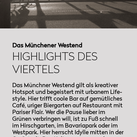
Das Münchener Westend
Das Münchener Westend
HIGHLIGHTS DES
HIGHLIGHTS DES
VIERTELS
VIERTELS
Das Münchner Westend gilt als kreativer
Das Münchner Westend gilt als kreativer
Hotspot und begeistert mit urbanem Life­
Hotspot und begeistert mit urbanem Life­
style. Hier trifft coole Bar auf gemütliches
style. Hier trifft coole Bar auf gemütliches
Café, uriger Biergarten auf Restaurant mit
Café, uriger Biergarten auf Restaurant mit
Pariser Flair. Wer die Pause lieber im
Pariser Flair. Wer die Pause lieber im
Grünen verbringen will, ist zu Fuß schnell
Grünen verbringen will, ist zu Fuß schnell
im Hirschgarten, im Bavariapark oder im
im Hirschgarten, im Bavariapark oder im
Westpark. Hier herrscht Idylle mitten in der
Westpark. Hier herrscht Idylle mitten in der