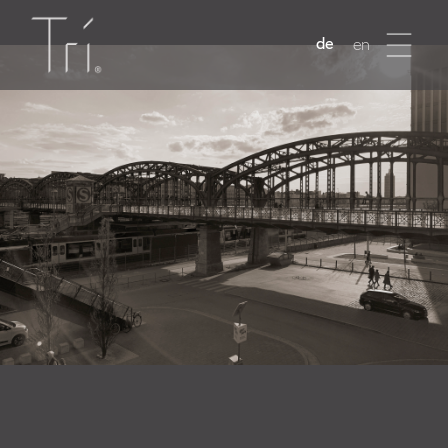
de
en